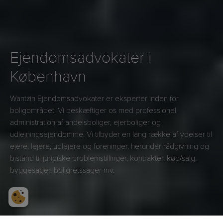
Ejendomsadvokater i
København
Wantzin Ejendomsadvokater er eksperter inden for
boligområdet. Vi beskæftiger os med professionel
administration af andelsboliger, ejerboliger og
udlejningsejendomme. Vi tilbyder en lang række af ydelser til
ejere, lejere, udlejere og foreninger, herunder rådgivning og
bistand til juridiske problemstillinger, kontrakter, køb/salg,
byggesager, boligretssager mv.