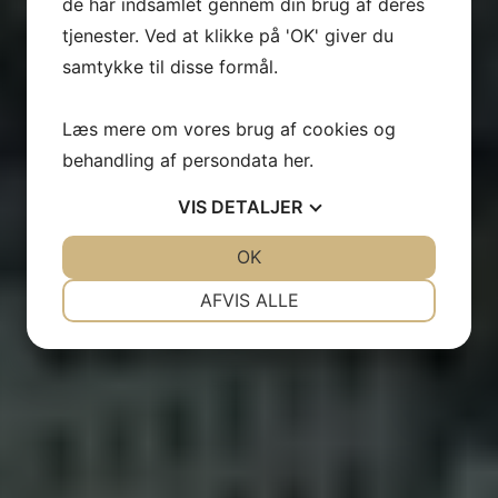
de har indsamlet gennem din brug af deres
tjenester. Ved at klikke på 'OK' giver du
samtykke til disse formål.
Læs mere om vores brug af cookies og
behandling af persondata
her
.
VIS
DETALJER
JA
NEJ
OK
JA
NEJ
NØDVENDIGE
PRÆFERENCER
AFVIS ALLE
JA
NEJ
JA
NEJ
MARKETING
STATISTIK