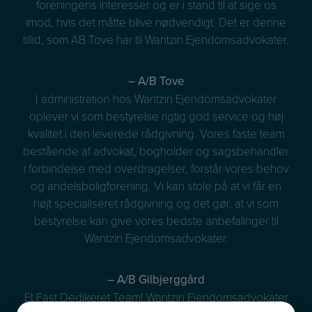
foreningens interesser og er i stand til at sige os
imod, hvis det måtte blive nødvendigt. Det er denne
tillid, som AB Tove har til Wantzin Ejendomsadvokater.
– A/B Tove
I administration hos Wantzin Ejendomsadvokater
oplever vi som bestyrelse rigtig god service og høj
kvalitet i den leverede rådgivning. Vores faste team
bestående af advokat, bogholder og sagsbehandler
i forbindelse med overdragelser, forstår vores behov
og andelsboligforening. Vi kan stole på at vi får en
højt specialiseret rådgivning og det gør, at vi som
bestyrelse kan give vores bedste anbefalinger til
Wantzin Ejendomsadvokater.
– A/B Gilbjerggård
Et Fast Dedikeret Team! Wantzin Ejendomsadvokater