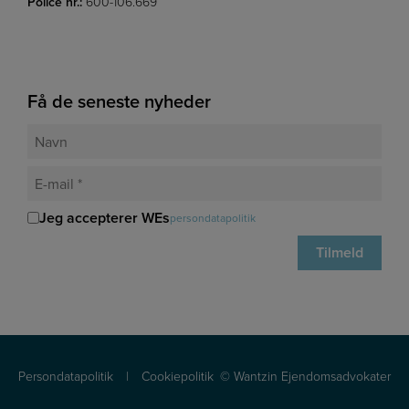
Police nr.:
600-106.669
Få de seneste nyheder
Jeg accepterer WEs
persondatapolitik
Persondatapolitik
|
Cookiepolitik
© Wantzin Ejendomsadvokater