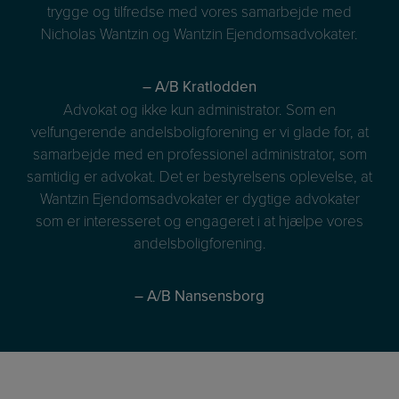
trygge og tilfredse med vores samarbejde med
Nicholas Wantzin og Wantzin Ejendomsadvokater.
– A/B Kratlodden
Advokat og ikke kun administrator. Som en
velfungerende andelsboligforening er vi glade for, at
samarbejde med en professionel administrator, som
samtidig er advokat. Det er bestyrelsens oplevelse, at
Wantzin Ejendomsadvokater er dygtige advokater
som er interesseret og engageret i at hjælpe vores
andelsboligforening.
– A/B Nansensborg