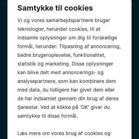
har, gennem et årelang samarbejde med vores
Samtykke til cookies
andelsboligforening, et godt kendskab til vores
værdier, hvilket sætter dem i stand til at tage initiativer
Vi og vores samarbejdspartnere bruger
på egen hånd, da vi ved, det gøres i vores ånd med
teknologier, herunder cookies, til at
den juridiske indsigt vi ikke har. Wantzin
indsamle oplysninger om dig til forskellige
Ejendomsadvokater er også gode til at give os
formål, herunder: Tilpasning af annoncering,
følelsen af særbehandling. Vi har faste
kontaktpersoner, som er dedikeret til os. Det gør, at vi
bedre brugeroplevelse, funktionalitet,
ikke skal forklare os fra gang til gang. Vi kan medgive
statistik og marketing. Disse oplysninger
Wantzin Ejendomsadvokater de bedste anbefalinger
kan blive delt med annoncerings- og
til andelsboligforeninger som ønsker at sikre sig
analysepartnere, som kan kombinere dem
bedst mulig juridisk og økonomisk rådgivning.
med data, du tidligere har givet dem eller
de har indsamlet gennem din brug af deres
– A/B Strand
tjenester. Ved at klikke på 'OK' giver du
Hurtig reaktionstid og rådgivning af høj kvalitet. Vi er i
samtykke til disse formål.
administration hos Wantzin Ejendomsadvokater og er
yderst tilfredse med samarbejdet. Reaktionstiden fra
Læs mere om vores brug af cookies og
både advokat, bogholder og sagsbehandler i