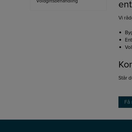
ent
Voldgiftsbehandling
Vi rå
By
Ent
Vol
Kon
Står d
Få 