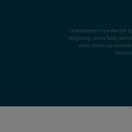
tidigt og med fornøden omhu.
I administration hos Wantzin 
tørre emner. Tillid til, at
rådgivning. Vores faste team
ve nødvendigt. Det er denne
vores behov og andelsbolig
bestyre