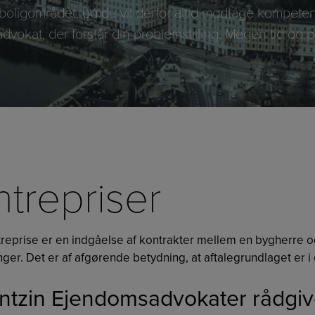
på boligområdet, og du vil derfor altid modtage kompeten
advokat, der forstår din problemstilling. Megen tid og
ntrepriser
treprise er en indgåelse af kontrakter mellem en bygherre 
ger. Det er af afgørende betydning, at aftalegrundlaget er i
tzin Ejendomsadvokater rådgiv