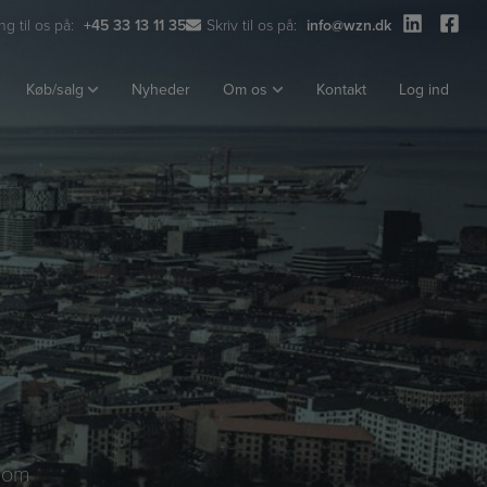
ng til os på:
+45 33 13 11 35
Skriv til os på:
info@wzn.dk
Køb/salg
Nyheder
Om os
Kontakt
Log ind
r om