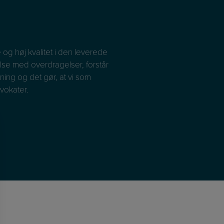
og høj kvalitet i den leverede
Et Fast Dedikeret Team! 
se med overdragelser, forstår
et godt kendskab til vores v
ning og det gør, at vi som
ånd med den juridiske indsi
vokater.
Vi har faste kontaktperson
Wantzin Ejendomsadvokater