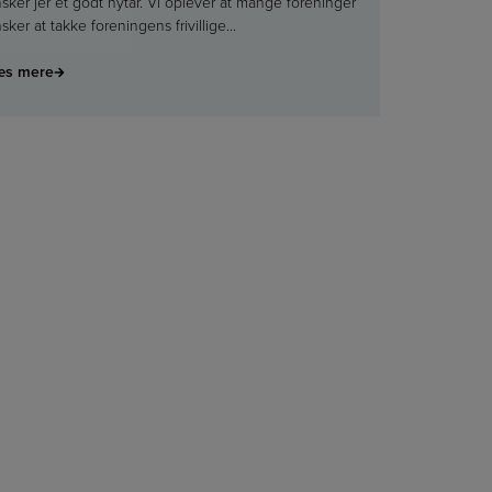
sker jer et godt nytår. Vi oplever at mange foreninger
sker at takke foreningens frivillige…
æs mere