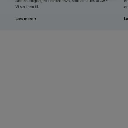
Andelsboligdagen i København, som afholdes af ABF.
øn
Vi ser frem til…
øn
Læs mere
L