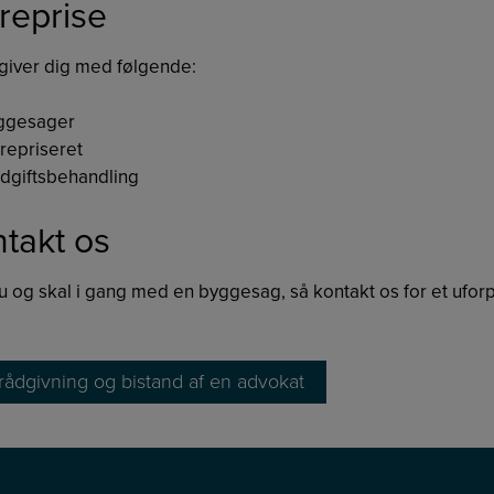
reprise
dgiver dig med følgende:
ggesager
repriseret
dgiftsbehandling
takt os
u og skal i gang med en byggesag, så kontakt os for et uforp
rådgivning og bistand af en advokat