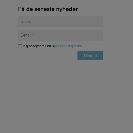
Få de seneste nyheder
Jeg accepterer WEs
persondatapolitik