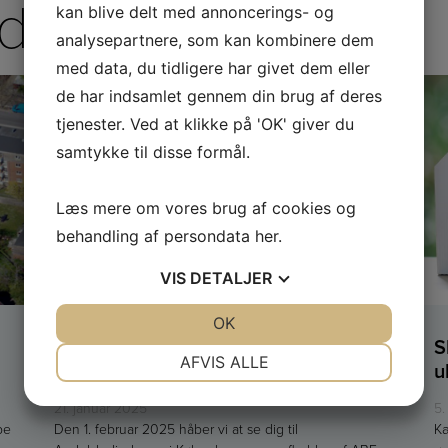
der
kan blive delt med annoncerings- og
analysepartnere, som kan kombinere dem
med data, du tidligere har givet dem eller
de har indsamlet gennem din brug af deres
tjenester. Ved at klikke på 'OK' giver du
samtykke til disse formål.
Læs mere om vores brug af cookies og
behandling af persondata
her
.
VIS
DETALJER
JA
NEJ
OK
JA
NEJ
Mød Wantzin Ejendomsadvokater til
S
NØDVENDIGE
PRÆFERENCER
AFVIS ALLE
Andelsboligdagen i København
u
JA
NEJ
JA
NEJ
21. januar 2025
5.
MARKETING
STATISTIK
be
Den 1. februar 2025 håber vi at se dig til
Kæ