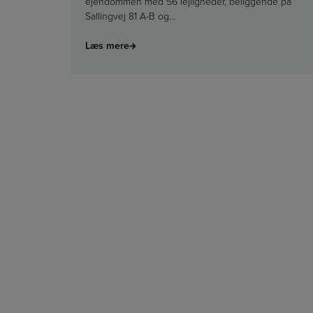
ejendommen med 56 lejligheder, beliggende på
Sallingvej 81 A-B og…
Læs mere