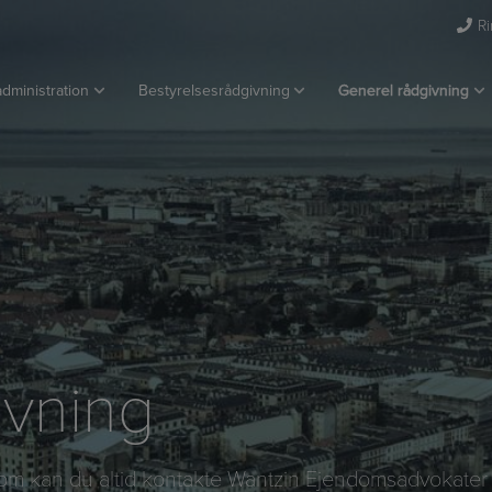
Ri
dministration
Bestyrelsesrådgivning
Generel rådgivning
ivning
endom kan du altid kontakte Wantzin Ejendomsadvokate