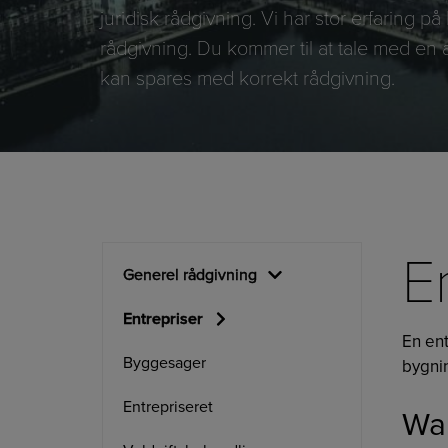
juridisk rådgivning. Vi har stor erfaring 
rådgivning. Du kommer til at tale med en 
kan spares med korrekt rådgivning.
E
Generel rådgivning
Entrepriser
En en
Byggesager
bygnin
Entrepriseret
Wan