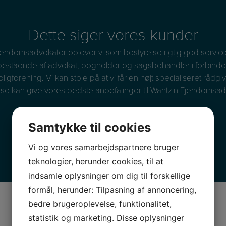
Dette siger vores kunder
Ejendomsadvokater oplever vi som bestyrelse rigtig god service 
 bestående af advokat, bogholder og sagsbehandler i forbindel
forening. Vi kan stole på at vi får en højt specialiseret rådgiv
lse kan give vores bedste anbefalinger til Wantzin Ejendomsad
– A/B Gilbjerggård
Samtykke til cookies
Vi og vores samarbejdspartnere bruger
teknologier, herunder cookies, til at
indsamle oplysninger om dig til forskellige
formål, herunder: Tilpasning af annoncering,
bedre brugeroplevelse, funktionalitet,
statistik og marketing. Disse oplysninger