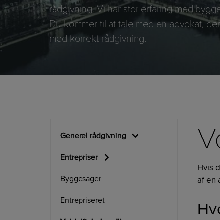
rådgivning. Vi har stor erfaring med bygg
Du kommer til at tale med en advokat, der
med korrekt rådgivning.
V
Generel rådgivning
Entrepriser
Hvis d
Byggesager
af en 
Entrepriseret
Hvo