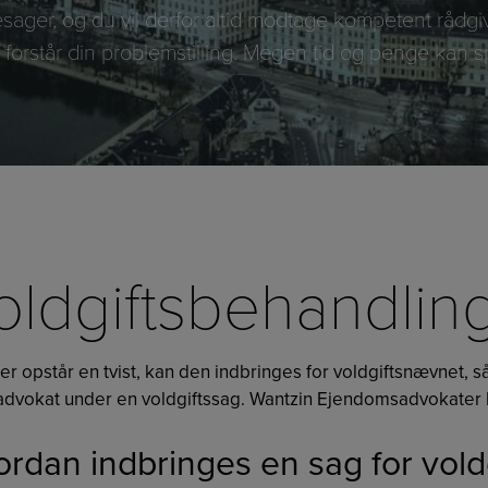
esager, og du vil derfor altid modtage kompetent rådgi
 forstår din problemstilling. Megen tid og penge kan 
oldgiftsbehandlin
er opstår en tvist, kan den indbringes for voldgiftsnævnet, 
advokat under en voldgiftssag. Wantzin Ejendomsadvokater h
rdan indbringes en sag for vol