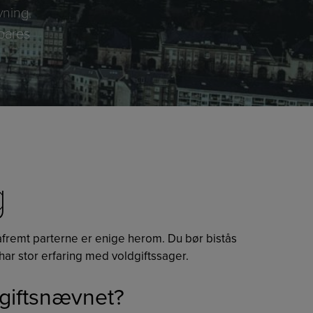
vning.
spares
g
såfremt parterne er enige herom. Du bør bistås
ar stor erfaring med voldgiftssager.
dgiftsnævnet?