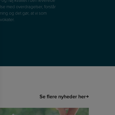
og høj kvalitet i den leverede
Et Fast Dedikeret Team! 
se med overdragelser, forstår
et godt kendskab til vores v
ning og det gør, at vi som
ånd med den juridiske indsi
vokater.
Vi har faste kontaktperson
Wantzin Ejendomsadvokater
Se flere nyheder her