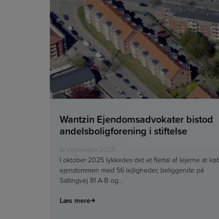
Wantzin Ejendomsadvokater bistod
andelsboligforening i stiftelse
5. november 2025
I oktober 2025 lykkedes det et flertal af lejerne at kø
ejendommen med 56 lejligheder, beliggende på
Sallingvej 81 A-B og…
Læs mere