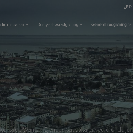
Ri
dministration
Bestyrelsesrådgivning
Generel rådgivning
id kontakte Wantzin Ejendomsadvokater vedrørende juri