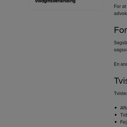
Voldgiftsbehandling
For at
advoka
For
Sagsb
sagso
En an
Tvi
Tviste
Aft
Tid
Fej