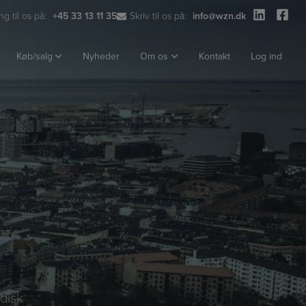
ng til os på:
+45 33 13 11 35
Skriv til os på:
info@wzn.dk
Køb/salg
Nyheder
Om os
Kontakt
Log ind
disk