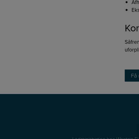
Afh
Ek
Kon
Såfrem
uforpl
Få 