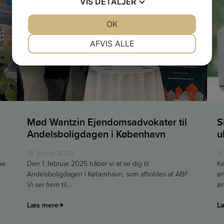
VIS
DETALJER
JA
NEJ
OK
JA
NEJ
NØDVENDIGE
PRÆFERENCER
AFVIS ALLE
JA
NEJ
JA
NEJ
MARKETING
STATISTIK
Mød Wantzin Ejendomsadvokater til
S
Andelsboligdagen i København
u
21. januar 2025
5.
be
Den 1. februar 2025 håber vi at se dig til
Kæ
Andelsboligdagen i København, som afholdes af ABF.
øn
Vi ser frem til…
øn
Læs mere
L