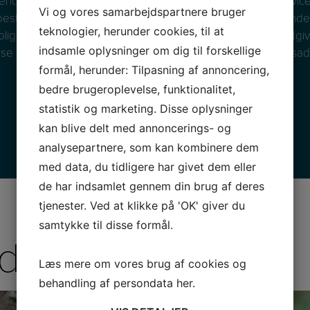
Ejendomsadvokater oplever vi som bestyrelse rigtig god service 
Vi og vores samarbejdspartnere bruger
 bestående af advokat, bogholder og sagsbehandler i forbindel
teknologier, herunder cookies, til at
forening. Vi kan stole på at vi får en højt specialiseret rådgiv
indsamle oplysninger om dig til forskellige
lse kan give vores bedste anbefalinger til Wantzin Ejendomsad
formål, herunder: Tilpasning af annoncering,
bedre brugeroplevelse, funktionalitet,
– A/B Gilbjerggård
statistik og marketing. Disse oplysninger
kan blive delt med annoncerings- og
analysepartnere, som kan kombinere dem
med data, du tidligere har givet dem eller
de har indsamlet gennem din brug af deres
tjenester. Ved at klikke på 'OK' giver du
samtykke til disse formål.
der
Læs mere om vores brug af cookies og
behandling af persondata
her
.