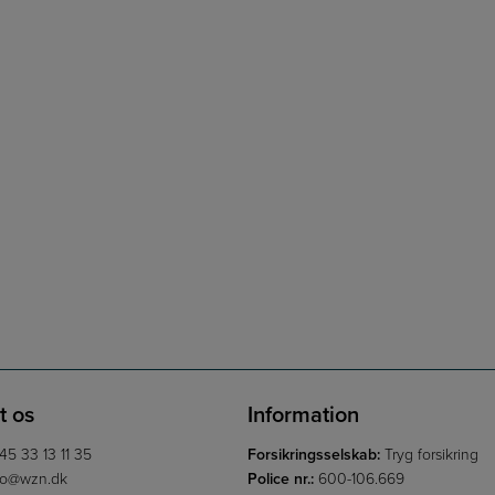
t os
Information
45 33 13 11 35
Forsikringsselskab:
Tryg forsikring
fo@wzn.dk
Police nr.:
600-106.669