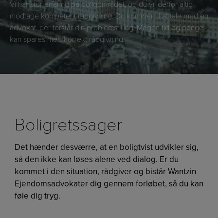
Vi har stor erfaring på boligområdet, og du vil derfor altid
modtage kompetent rådgivning. Du kommer til at tale med en
advokat, der forstår din problemstilling. Megen tid og penge
kan spares med korrekt rådgivning.
Boligretssager
Det hænder desværre, at en boligtvist udvikler sig,
så den ikke kan løses alene ved dialog. Er du
kommet i den situation, rådgiver og bistår Wantzin
Ejendomsadvokater dig gennem forløbet, så du kan
føle dig tryg.