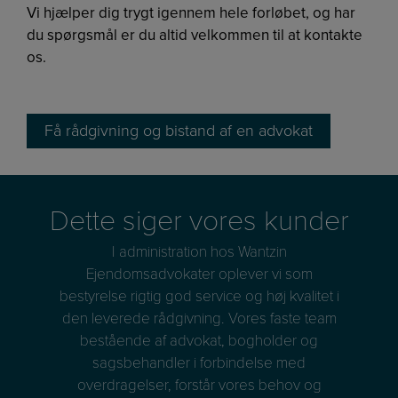
Vi hjælper dig trygt igennem hele forløbet, og har
du spørgsmål er du altid velkommen til at kontakte
os.
Få rådgivning og bistand af en advokat
Dette siger vores kunder
I administration hos Wantzin
ner i
Ejendomsadvokater oplever vi som
Ejen
den
bestyrelse rigtig god service og høj kvalitet i
idder
den leverede rådgivning. Vores faste team
and
, når
bestående af advokat, bogholder og
vore
 at
sagsbehandler i forbindelse med
at 
sser
overdragelser, forstår vores behov og
de