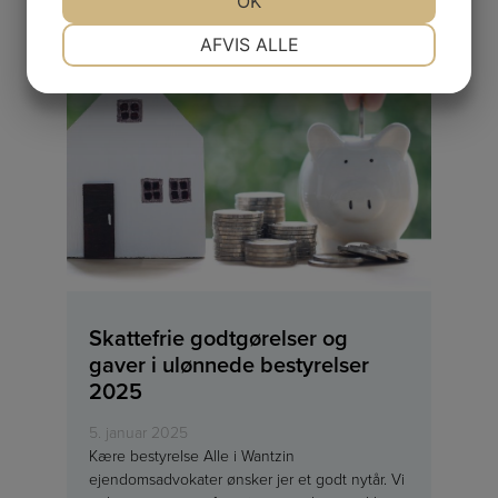
OK
NØDVENDIGE
PRÆFERENCER
AFVIS ALLE
JA
NEJ
JA
NEJ
MARKETING
STATISTIK
Skattefrie godtgørelser og
gaver i ulønnede bestyrelser
2025
5. januar 2025
Kære bestyrelse Alle i Wantzin
ejendomsadvokater ønsker jer et godt nytår. Vi