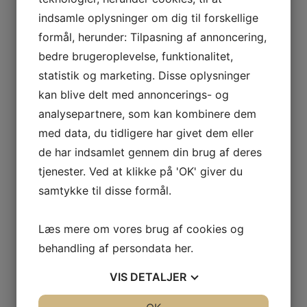
indsamle oplysninger om dig til forskellige
formål, herunder: Tilpasning af annoncering,
bedre brugeroplevelse, funktionalitet,
statistik og marketing. Disse oplysninger
kan blive delt med annoncerings- og
analysepartnere, som kan kombinere dem
med data, du tidligere har givet dem eller
de har indsamlet gennem din brug af deres
Mød Wantzin
tjenester. Ved at klikke på 'OK' giver du
Ejendomsadvokater til
samtykke til disse formål.
Andelsboligdagen i København
Læs mere om vores brug af cookies og
21. januar 2025
Den 1. februar 2025 håber vi at se dig til
behandling af persondata
her
.
Andelsboligdagen i København, som afholdes
af ABF. Vi ser frem til…
VIS
DETALJER
Læs mere
JA
NEJ
JA
NEJ