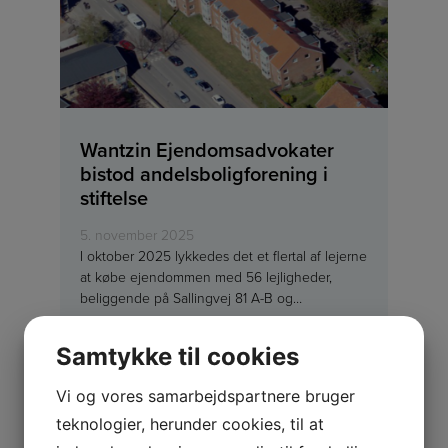
Wantzin Ejendomsadvokater
bistod andelsboligforening i
stiftelse
5. november 2025
I oktober 2025 lykkedes det et flertal af lejerne
at købe ejendommen med 56 lejligheder,
beliggende på Sallingvej 81 A-B og…
Læs mere
Samtykke til cookies
Vi og vores samarbejdspartnere bruger
teknologier, herunder cookies, til at