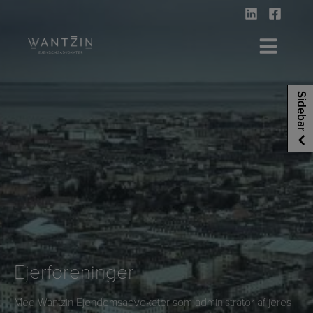
Hop
til
indholdet
Sidebar
Ejerforeninger
Med Wantzin Ejendomsadvokater som administrator af jeres