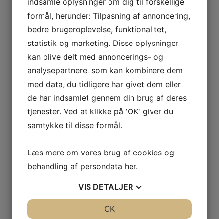
indsamle oplysninger om dig til forskellige
formål, herunder: Tilpasning af annoncering,
bedre brugeroplevelse, funktionalitet,
statistik og marketing. Disse oplysninger
kan blive delt med annoncerings- og
analysepartnere, som kan kombinere dem
med data, du tidligere har givet dem eller
de har indsamlet gennem din brug af deres
Mød Wantzin
Ejendomsadvokater til
tjenester. Ved at klikke på 'OK' giver du
Andelsboligdagen i København
samtykke til disse formål.
21. januar 2025
Den 1. februar 2025 håber vi at se dig til
Læs mere om vores brug af cookies og
Andelsboligdagen i København, som afholdes
behandling af persondata
her
.
af ABF. Vi ser frem til…
VIS
DETALJER
Læs mere
JA
NEJ
OK
JA
NEJ