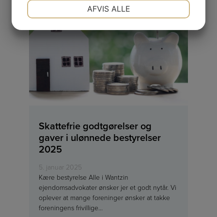
NØDVENDIGE
PRÆFERENCER
AFVIS ALLE
JA
NEJ
JA
NEJ
MARKETING
STATISTIK
Skattefrie godtgørelser og
gaver i ulønnede bestyrelser
2025
5. januar 2025
Kære bestyrelse Alle i Wantzin
ejendomsadvokater ønsker jer et godt nytår. Vi
oplever at mange foreninger ønsker at takke
foreningens frivillige…