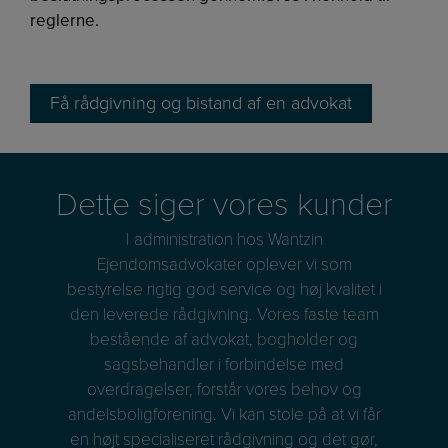
reglerne.
Få rådgivning og bistand af en advokat
Dette siger vores kunder
I administration hos Wantzin
ner i
Ejendomsadvokater oplever vi som
Ejen
den
bestyrelse rigtig god service og høj kvalitet i
idder
den leverede rådgivning. Vores faste team
and
, når
bestående af advokat, bogholder og
vore
 at
sagsbehandler i forbindelse med
at 
sser
overdragelser, forstår vores behov og
de
det
andelsboligforening. Vi kan stole på at vi får
llid,
en højt specialiseret rådgivning og det gør,
Ejen