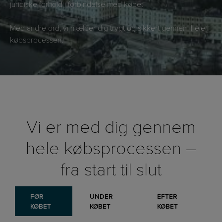
juridiske forhold i forbindelse med købet.
Med andre ord, vi hjælper dig trygt og sikkert gennem hele
købsprocessen.
Vi er med dig gennem
hele købsprocessen –
fra start til slut
FØR
UNDER
EFTER
KØBET
KØBET
KØBET