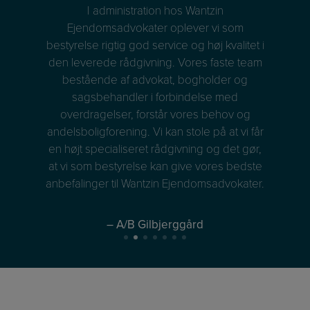
I administration hos Wantzin
ner i
Ejendomsadvokater oplever vi som
Ejen
den
bestyrelse rigtig god service og høj kvalitet i
idder
den leverede rådgivning. Vores faste team
and
, når
bestående af advokat, bogholder og
vore
 at
sagsbehandler i forbindelse med
at 
sser
overdragelser, forstår vores behov og
de
det
andelsboligforening. Vi kan stole på at vi får
llid,
en højt specialiseret rådgivning og det gør,
Ejen
at vi som bestyrelse kan give vores bedste
os 
anbefalinger til Wantzin Ejendomsadvokater.
ko
Det g
– A/B Gilbjerggård
anb
øns