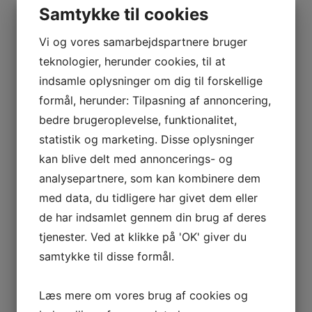
udleveret alle økonomisk og juridiske dokumenter i
Samtykke til cookies
forbindelse med handlen og gennemgår dem nøje;
herunder købsaftalen, ejerskifteforsikring mm. Vi
Vi og vores samarbejdspartnere bruger
har normalvis en lille uge til at gennemgå alle
teknologier, herunder cookies, til at
dokumenter. Vi gennemgår desuden
indsamle oplysninger om dig til forskellige
grundejerforeningens vedtægter, særlige forhold
formål, herunder: Tilpasning af annoncering,
vedrørende huset og grunden mm. Herefter giver vi
bedre brugeroplevelse, funktionalitet,
dig en tilbagemelding. Hvis der er væsentlige
statistik og marketing. Disse oplysninger
forbehold, forelægger vi disse forbehold til sælger
kan blive delt med annoncerings- og
eller mægler. Alternativt fortsætter handlen.
Økonomisk skal der stilles garanti for
analysepartnere, som kan kombinere dem
købesummen. Det gøres enten af din bank eller
med data, du tidligere har givet dem eller
ved deponering i sælgers bank.
de har indsamlet gennem din brug af deres
Vi udarbejder ligeledes skøde, som herefter
tjenester. Ved at klikke på 'OK' giver du
sendes til underskrift hos sælger og dig.
samtykke til disse formål.
EFTER
købet skal skødet tinglyses. Dette sørger vi
Læs mere om vores brug af cookies og
for. Det er normalvis køber, der betaler