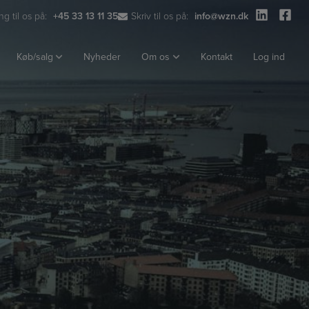
ng til os på:
+45 33 13 11 35
Skriv til os på:
info@wzn.dk
Køb/salg
Nyheder
Om os
Kontakt
Log ind