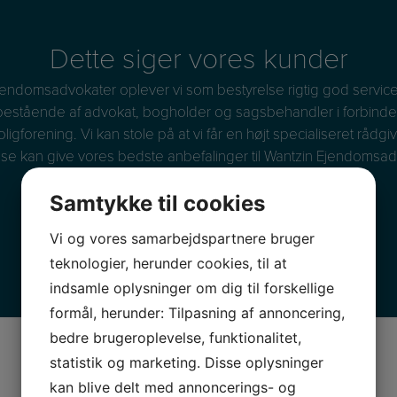
Dette siger vores kunder
Ejendomsadvokater oplever vi som bestyrelse rigtig god service 
 bestående af advokat, bogholder og sagsbehandler i forbindel
forening. Vi kan stole på at vi får en højt specialiseret rådgiv
lse kan give vores bedste anbefalinger til Wantzin Ejendomsad
Samtykke til cookies
– A/B Gilbjerggård
Vi og vores samarbejdspartnere bruger
teknologier, herunder cookies, til at
indsamle oplysninger om dig til forskellige
formål, herunder: Tilpasning af annoncering,
bedre brugeroplevelse, funktionalitet,
statistik og marketing. Disse oplysninger
kan blive delt med annoncerings- og