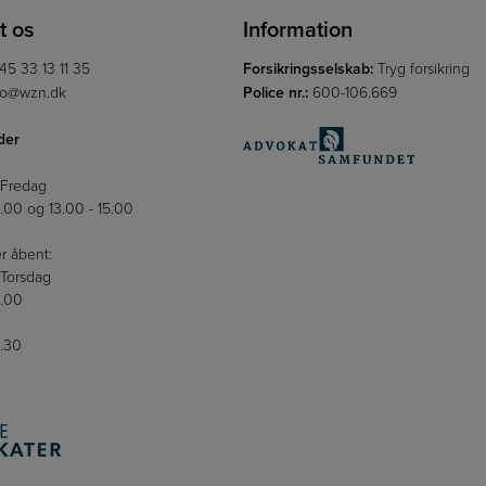
t os
Information
45 33 13 11 35
Forsikringsselskab:
Tryg forsikring
fo@wzn.dk
Police nr.:
600-106.669
der
 Fredag
2.00 og 13.00 - 15.00
r åbent:
Torsdag
6.00
5.30