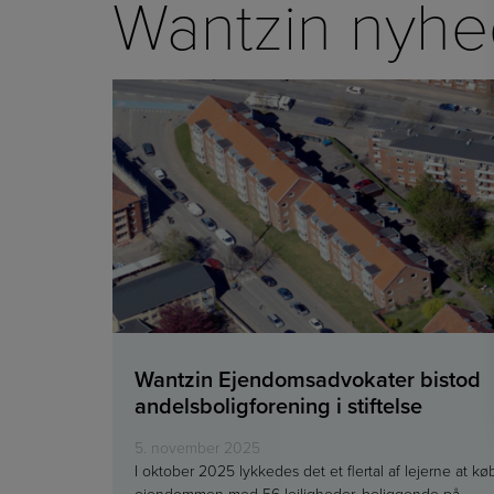
Wantzin nyhe
Wantzin Ejendomsadvokater bistod
andelsboligforening i stiftelse
5. november 2025
I oktober 2025 lykkedes det et flertal af lejerne at kø
ejendommen med 56 lejligheder, beliggende på