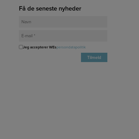
Få de seneste nyheder
Jeg accepterer WEs
persondatapolitik