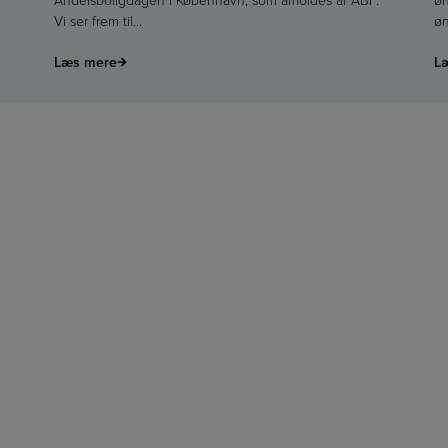
Vi ser frem til…
øn
Læs mere
L