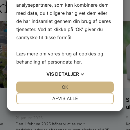
der
analysepartnere, som kan kombinere dem
med data, du tidligere har givet dem eller
de har indsamlet gennem din brug af deres
tjenester. Ved at klikke på 'OK' giver du
samtykke til disse formål.
Læs mere om vores brug af cookies og
behandling af persondata
her
.
VIS
DETALJER
JA
NEJ
OK
JA
NEJ
NØDVENDIGE
PRÆFERENCER
Mød Wantzin Ejendomsadvokater til
S
AFVIS ALLE
Andelsboligdagen i København
u
JA
NEJ
JA
NEJ
MARKETING
STATISTIK
21. januar 2025
5.
be
Den 1. februar 2025 håber vi at se dig til
Kæ
Andelsboligdagen i København, som afholdes af ABF.
øn