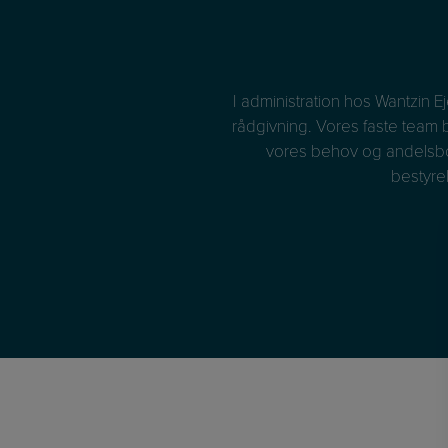
tidigt og med fornøden omhu.
I administration hos Wantzin 
tørre emner. Tillid til, at
rådgivning. Vores faste team
ve nødvendigt. Det er denne
vores behov og andelsbolig
bestyre