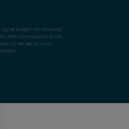
og høj kvalitet i den leverede
Et Fast Dedikeret Team! 
se med overdragelser, forstår
et godt kendskab til vores v
ning og det gør, at vi som
ånd med den juridiske indsi
vokater.
Vi har faste kontaktperson
Wantzin Ejendomsadvokater