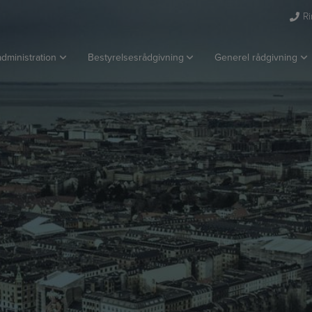
Ri
dministration
Bestyrelsesrådgivning
Generel rådgivning