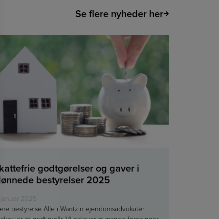
Se flere nyheder her
kattefrie godtgørelser og gaver i
lønnede bestyrelser 2025
 januar 2025
re bestyrelse Alle i Wantzin ejendomsadvokater
sker jer et godt nytår. Vi oplever at mange foreninger