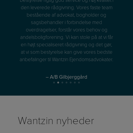
idder
den leverede rådgivning. Vores faste team
and
, når
bestående af advokat, bogholder og
vore
 at
sagsbehandler i forbindelse med
at 
sser
overdragelser, forstår vores behov og
de
det
andelsboligforening. Vi kan stole på at vi får
llid,
en højt specialiseret rådgivning og det gør,
Ejen
at vi som bestyrelse kan give vores bedste
os 
anbefalinger til Wantzin Ejendomsadvokater.
ko
Det g
– A/B Gilbjerggård
anb
øns
Wantzin nyheder