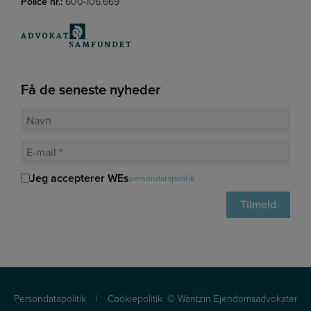
Police nr.:
600-106.669
Få de seneste nyheder
Jeg accepterer WEs
persondatapolitik
Persondatapolitik
|
Cookiepolitik
© Wantzin Ejendomsadvokater