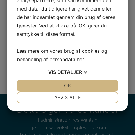
analysepartnere, som kan kombinere dem
men jeg skal da ikke undlade at gøre opmærksom
med data, du tidligere har givet dem eller
på, at Vurderingsstyrelsen fortjener nogle
de har indsamlet gennem din brug af deres
tilbagemeldinger på deres grundværdivurderinger,
tjenester. Ved at klikke på 'OK' giver du
der umiddelbart ses at være ”ramt helt skævt”. Det
samtykke til disse formål.
vil sige det samme, der gælder for det private
boligmarked.
Læs mere om vores brug af cookies og
Advokat (H) Rasmus Juvik
behandling af persondata
her
.
VIS
DETALJER
JA
NEJ
OK
JA
NEJ
NØDVENDIGE
PRÆFERENCER
AFVIS ALLE
Dette siger vores kunder
JA
NEJ
JA
NEJ
MARKETING
STATISTIK
I administration hos Wantzin
ner i
Ejendomsadvokater oplever vi som
Ejen
den
bestyrelse rigtig god service og høj kvalitet i