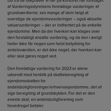
Ud fra de stikprøver vi her på kontoret har foretaget
af Vurderingsstyrelsens foreløbige vurderinger af
grundværdierne, ses mange af dem langt at
overstige de ejendomsvurderinger – også aktuelle
valuarvurderinger – der er indhentet på de enkelte
ejendomme. Men da der hverken kan klages over
den foreløbigt ansatte vurdering, og da den i øvrigt
heller ikke får nogen som helst betydning for
andelsværdien, er det ikke noget, der hverken kan
eller skal gøres noget ved.
Den foreløbige vurdering for 2023 er alene
udsendt med henblik på skatteberegning af
ejendomsskatten for
andelsboligforeninger/erhvervsejendomme, det vil
sige beregning af grundskylden. For det er den
eneste skat, en andelsboligforening som
hovedregel betaler.